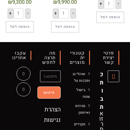
₪
9,300.00
₪
9,990.00
+
-
+
-
+
-
הוספה לסל
הוספה לסל
הוספה לסל
פרטי
קטגורי
מה
עקבו
יצירת
ית
תרצה
אחרינו
קשר
מוצרים
לחפש
כ
אוהלי גג
וסככות צל
ת
ו
בישול
חיפוש
שטח
ב
ת
מגירות
הצהרת
א
ואיחסון
זו
נגישות
ר
מקררים
ת