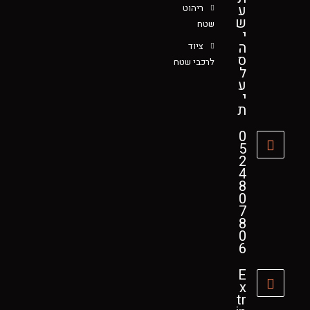
ע
ריהוט
ש
שטח
י
ה
ציוד
ס
לרכבי שטח
ל
ע
י
ת
0
5
2
4
8
0
7
8
0
6
E
x
tr