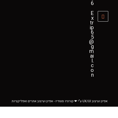
6
E
x
tr
ip
6
5
@
g
m
ai
l.
c
o
n
אפיון ועיצוב UX/UI ע"י ❤ קורוניו סטודיו - אפיון ועיצוב אתרים ואפליקציות