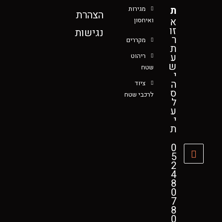
ת
מגירות
הצהרת
א
ואיחסון
זו
נגישות
ר
מקררים
ת
ע
ריהוט
ש
שטח
י
ה
ציוד
ס
לרכבי שטח
ל
ע
י
ת
0
5
2
4
8
0
7
8
0