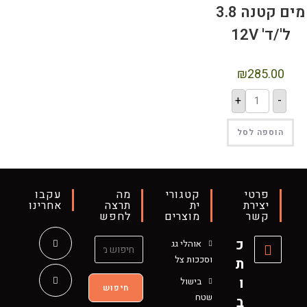
מים קטנה 3.8
ל'/ד' 12V
₪
285.00
+
-
הוספה לסל
פרטי
קטגורי
מה
עקבו
יצירת
ית
תרצה
אחרינו
קשר
מוצרים
לחפש
כ
אוהלי גג
וסככות צל
ת
ו
בישול
חיפוש
שטח
ב