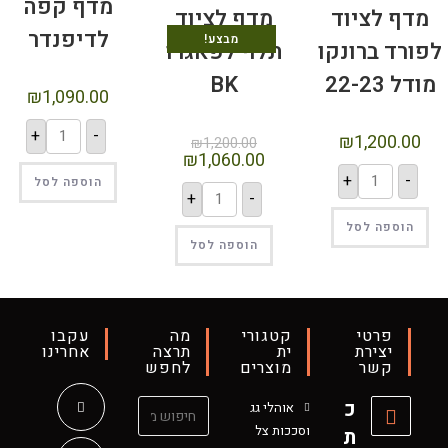
מדף קפה
ף לציוד
לדיפנדר
מבצע!
י לפאגרו
BK
₪
1,090.00
+
-
₪
1,200.00
₪
1,060.0
הוספה לסל
+
-
הוספה לסל
רי
מה
עקבו
תרצה
אחרינו
ים
לחפש
ג