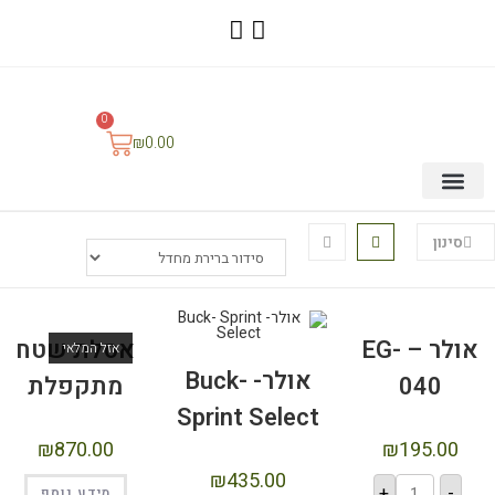
0
₪
0.00
ריהוט שטח
ציוד לרכב
אנרגיה סולרית
אוהלי גג וסככות
מוצרי אלומיניום
סינון
אולר – EG-
אסלת שטח
אזל המלאי
אולר- Buck-
040
מתקפלת
Sprint Select
₪
870.00
₪
195.00
₪
435.00
+
-
מידע נוסף