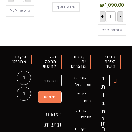
₪
1,090.00
מידע נוסף
הוספה לסל
+
-
הוספה לסל
פרטי
קטגורי
מה
עקבו
יצירת
ית
תרצה
אחרינו
קשר
מוצרים
לחפש
כ
אוהלי גג
וסככות צל
ת
ו
בישול
חיפוש
שטח
ב
ת
מגירות
הצהרת
א
ואיחסון
זו
נגישות
ר
מקררים