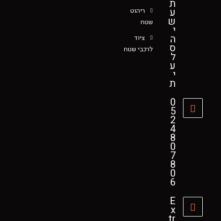
ת
ע
ריהוט
ש
שטח
י
ה
ציוד
ס
לרכבי שטח
ל
ע
י
ת
0
5
2
4
8
0
7
8
0
6
E
x
tr