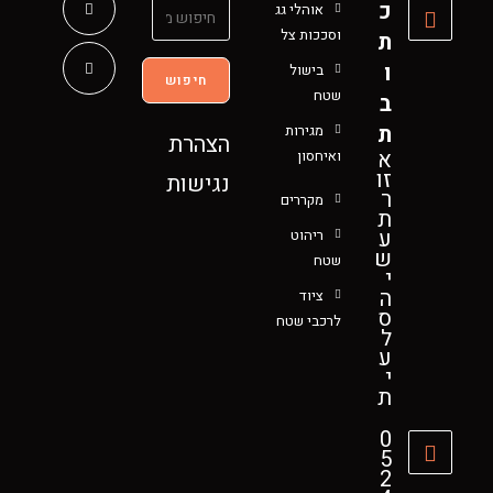
כ
אוהלי גג
וסככות צל
ת
ו
בישול
חיפוש
שטח
ב
ת
מגירות
הצהרת
א
ואיחסון
זו
נגישות
ר
מקררים
ת
ע
ריהוט
ש
שטח
י
ה
ציוד
ס
לרכבי שטח
ל
ע
י
ת
0
5
2