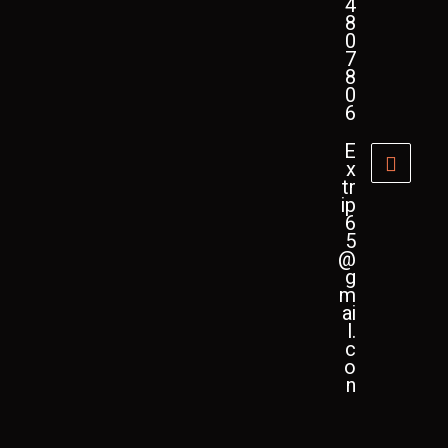
4
8
0
7
8
0
6
E
x
tr
ip
6
5
@
g
m
ai
l.
c
o
n