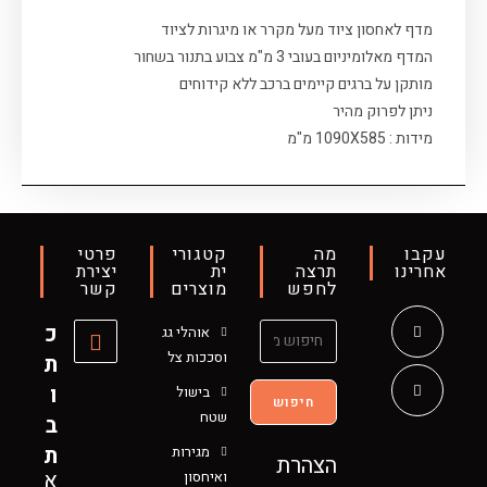
מדף לאחסון ציוד מעל מקרר או מיגרות לציוד
המדף מאלומיניום בעובי 3 מ"מ צבוע בתנור בשחור
מותקן על ברגים קיימים ברכב ללא קידוחים
ניתן לפרוק מהיר
מידות : 1090X585 מ"מ
עקבו
מה
קטגורי
פרטי
אחרינו
תרצה
ית
יצירת
לחפש
מוצרים
קשר
כ
אוהלי גג
וסככות צל
ת
ו
בישול
חיפוש
שטח
ב
ת
מגירות
הצהרת
א
ואיחסון