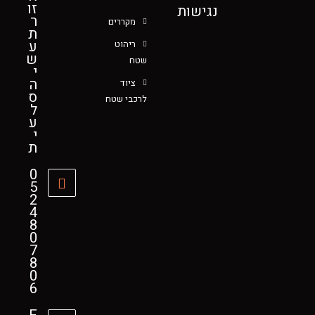
זו
נגישות
ר
מקררים
ת
ע
ריהוט
ש
שטח
י
ה
ציוד
ס
לרכבי שטח
ל
ע
י
ת
0
5
2
4
8
0
7
8
0
6