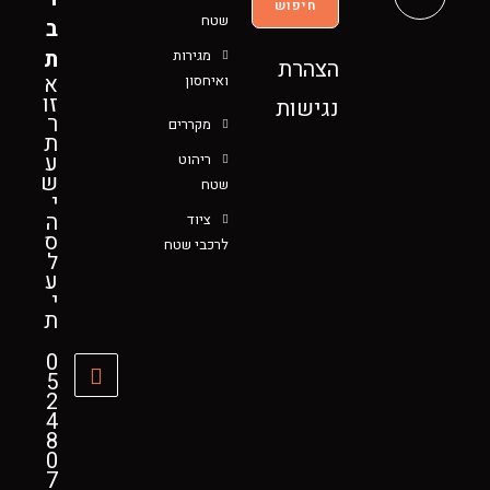
חיפוש
שטח
ב
ת
מגירות
הצהרת
א
ואיחסון
זו
נגישות
ר
מקררים
ת
ע
ריהוט
ש
שטח
י
ה
ציוד
ס
לרכבי שטח
ל
ע
י
ת
0
5
2
4
8
0
7