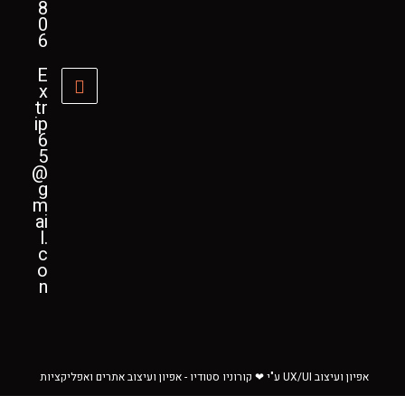
8
0
6
E
x
tr
ip
6
5
@
g
m
ai
l.
c
o
n
אפיון ועיצוב UX/UI ע"י ❤ קורוניו סטודיו - אפיון ועיצוב אתרים ואפליקציות