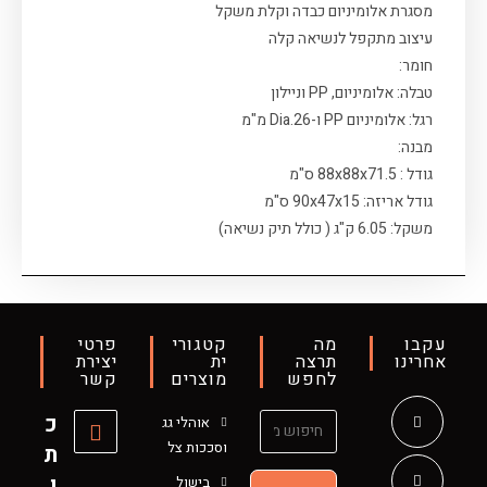
מסגרת אלומיניום כבדה וקלת משקל
עיצוב מתקפל לנשיאה קלה
חומר:
טבלה: אלומיניום, PP וניילון
רגל: אלומיניום PP ו-Dia.26 מ"מ
מבנה:
גודל : 88x88x71.5 ס"מ
גודל אריזה: 90x47x15 ס"מ
משקל: 6.05 ק"ג ( כולל תיק נשיאה)
עקבו
מה
קטגורי
פרטי
אחרינו
תרצה
ית
יצירת
לחפש
מוצרים
קשר
כ
אוהלי גג
וסככות צל
ת
ו
בישול